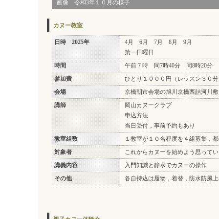
画像 令和3年１０月の様子
カヌー教室
日時 2025年
4月 6月 7月 8月 9月
第一日曜日
時間
午前７時 同7時40分 同8時20分
参加費
ひとり１０００円（レッスン３０分
会場
京橋朝市会場の旭川京橋西詰河川敷
講師
岡山カヌークラブ
申込方法
当日受付，事前予約もあり
教室組数
１教室が１０名程度を４組募集，都
対象者
これからカヌーを始めよう思ってい
講義内容
入門知識と静水でカヌーの操作
その他
各自持込は履物，着替，防水防風上