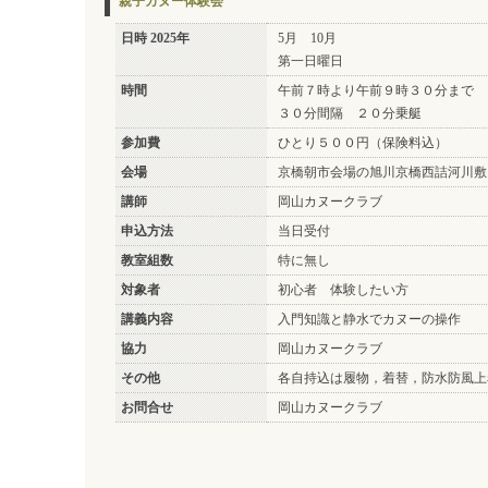
親子カヌー体験会
日時 2025年
5月 10月
第一日曜日
時間
午前７時より午前９時３０分まで
３０分間隔 ２０分乗艇
参加費
ひとり５００円（保険料込）
会場
京橋朝市会場の旭川京橋西詰河川敷
講師
岡山カヌークラブ
申込方法
当日受付
教室組数
特に無し
対象者
初心者 体験したい方
講義内容
入門知識と静水でカヌーの操作
協力
岡山カヌークラブ
その他
各自持込は履物，着替，防水防風上
お問合せ
岡山カヌークラブ