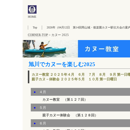
HOME
Top
2026年（04月12日 第14回岡山城・後楽園カヌー駅伝大会の案
CORNER-TOP
>
カヌー 2025
旭川でカヌーを楽しむ2025
カヌー教室 ２０２５
年
４月
６月
７月
８月
９月
第一日
親子カヌ－体験会 ２０２５年
５月 １０月
第一日曜日
●
４月
カヌー教室 （第１２７回）
●
５月
親子カヌー体験会 （第１２８回）
●
６月